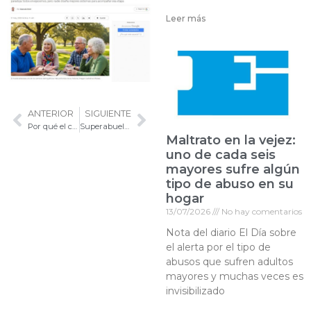
Leer más
ANTERIOR
SIGUIENTE
Por qué el cerebro responde a la música cuando otras áreas fallan
Superabuelos: cuando el deseo de cuidar a los nietos se convierte en una obligación
Maltrato en la vejez:
uno de cada seis
mayores sufre algún
tipo de abuso en su
hogar
13/07/2026
No hay comentarios
Nota del diario El Día sobre
el alerta por el tipo de
abusos que sufren adultos
mayores y muchas veces es
invisibilizado