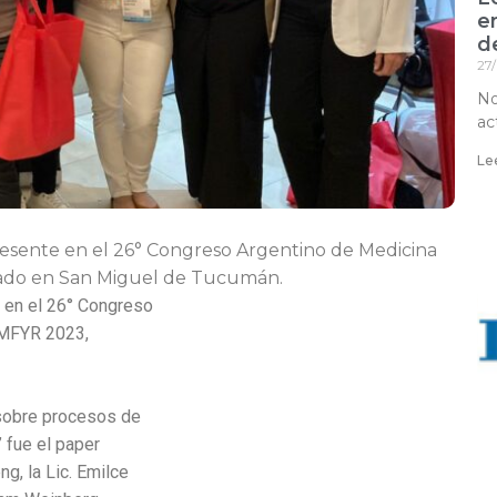
en
d
27
No
ac
Le
resente en el 26° Congreso Argentino de Medicina
izado en San Miguel de Tucumán.
e en el 26° Congreso
AMFYR 2023,
 sobre procesos de
 fue el paper
g, la Lic. Emilce