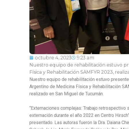
octubre 4, 2023
9:23 am
Nuestro equipo de rehabilitación estuvo p
Física y Rehabilitación SAMFYR 2023, real
Nuestro equipo de rehabilitación estuvo present
Argentino de Medicina Física y Rehabilitación S
realizado en San Miguel de Tucumán.
“Externaciones complejas: Trabajo retrospectivo
externación durante el año 2022 en Centro Hirsch”
presentado. Las autoras fueron la Dra. Daiana Chen