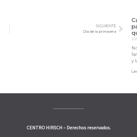
C
p
SIGUIENTE
Día de la primavera
qu
22
No
fa
y 
Le
CENTRO HIRSCH – Derechos reservados.