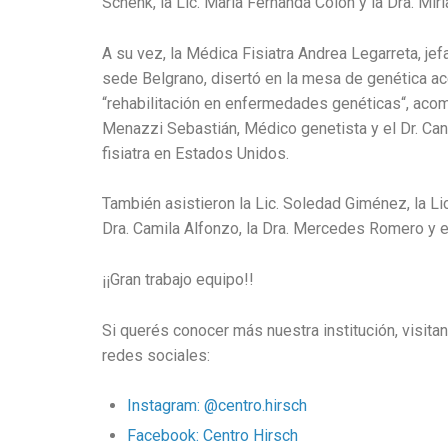
Schenk, la Lic. María Fernanda Colón y la Dra. Mi
A su vez, la Médica Fisiatra Andrea Legarreta, jef
sede Belgrano, disertó en la mesa de genética ac
“rehabilitación en enfermedades genéticas“, aco
Menazzi Sebastián, Médico genetista y el Dr. Ca
fisiatra en Estados Unidos.
También asistieron la Lic. Soledad Giménez, la Lic. 
Dra. Camila Alfonzo, la Dra. Mercedes Romero y el
¡¡Gran trabajo equipo!!
Si querés conocer más nuestra institución, visita
redes sociales:
Instagram: @centro.hirsch
Facebook: Centro Hirsch