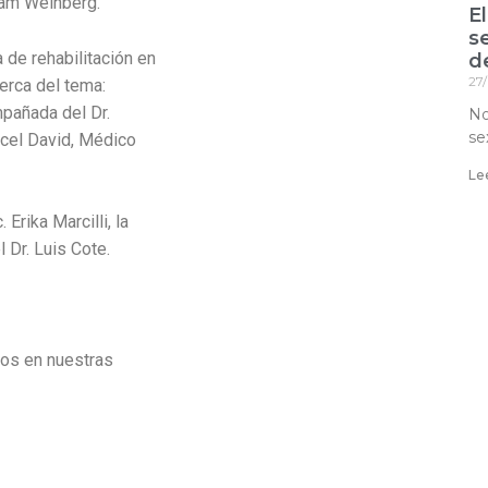
riam Weinberg.
E
s
a de rehabilitación en
d
27
erca del tema:
mpañada del Dr.
No
se
ncel David, Médico
Le
Erika Marcilli, la
 Dr. Luis Cote.
nos en nuestras