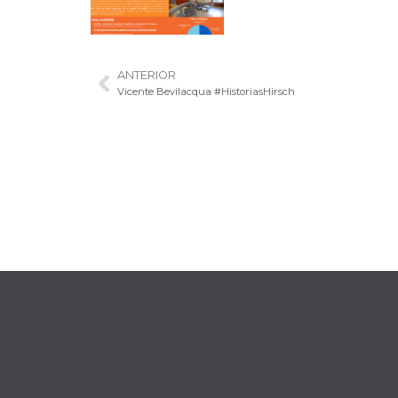
ANTERIOR
Vicente Bevilacqua #HistoriasHirsch