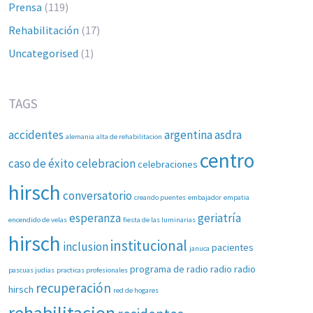
Prensa
(119)
Rehabilitación
(17)
Uncategorised
(1)
TAGS
accidentes
argentina
asdra
alemania
alta de rehabilitacion
centro
caso de éxito
celebracion
celebraciones
hirsch
conversatorio
creando puentes
embajador
empatia
esperanza
geriatría
encendido de velas
fiesta de las luminarias
hirsch
institucional
inclusion
pacientes
januca
programa de radio
radio
radio
pascuas judias
practicas profesionales
recuperación
hirsch
red de hogares
rehabilitacion