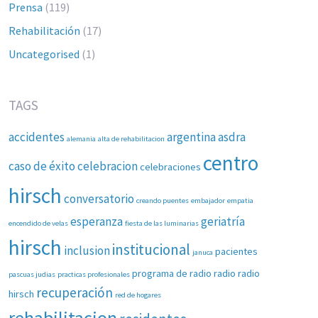
Prensa
(119)
Rehabilitación
(17)
Uncategorised
(1)
TAGS
accidentes
argentina
asdra
alemania
alta de rehabilitacion
centro
caso de éxito
celebracion
celebraciones
hirsch
conversatorio
creando puentes
embajador
empatia
esperanza
geriatría
encendido de velas
fiesta de las luminarias
hirsch
institucional
inclusion
pacientes
januca
programa de radio
radio
radio
pascuas judias
practicas profesionales
recuperación
hirsch
red de hogares
rehabilitacion