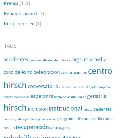
Prensa
(119)
Rehabilitación
(17)
Uncategorised
(1)
TAGS
accidentes
argentina
asdra
alemania
alta de rehabilitacion
centro
caso de éxito
celebracion
celebraciones
hirsch
conversatorio
creando puentes
embajador
empatia
esperanza
geriatría
encendido de velas
fiesta de las luminarias
hirsch
institucional
inclusion
pacientes
januca
programa de radio
radio
radio
pascuas judias
practicas profesionales
recuperación
hirsch
red de hogares
rehabilitacion