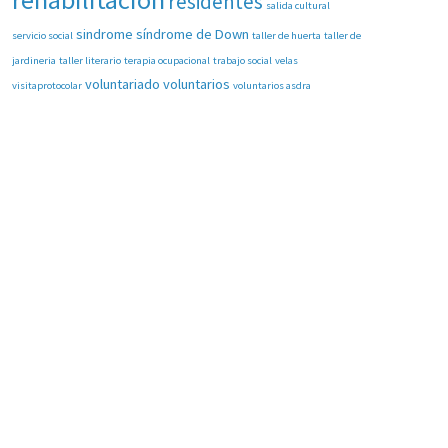
residentes
salida cultural
sindrome
síndrome de Down
servicio social
taller de huerta
taller de
jardineria
taller literario
terapia ocupacional
trabajo social
velas
voluntariado
voluntarios
visitaprotocolar
voluntarios asdra